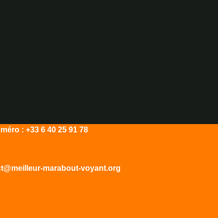
méro : +33 6 40 25 91 78
ct@meilleur-marabout-voyant.org