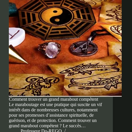
Comment trouver un grand marabout compétent
Le maraboutage est une pratique qui suscite un vif
intérêt dans de nombreuses cultures, notamment
pour ses promesses d’assistance spirituelle, de
guérison, et de protection. Comment trouver un
grand marabout compétent ? Le succès…
Professeur Do-REGO