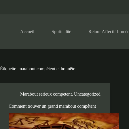
Passer
au
contenu
Accueil
Spiritualité
Retour Affectif Imméd
Étiquette
marabout compétent et honnête
Marabout serieux competent
,
Uncategorized
Comment trouver un grand marabout compétent